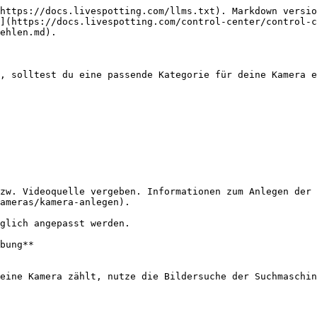
https://docs.livespotting.com/llms.txt). Markdown versio
](https://docs.livespotting.com/control-center/control-c
ehlen.md).

, solltest du eine passende Kategorie für deine Kamera e
zw. Videoquelle vergeben. Informationen zum Anlegen der 
ameras/kamera-anlegen).

glich angepasst werden.

bung**

eine Kamera zählt, nutze die Bildersuche der Suchmaschin