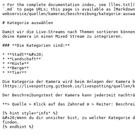
> For the complete documentation index, see [llms.txt](
`.md` to page URLs; this page is available as [Markdown
webservice/quellen/kameras/beschreibung/kategorie-auswa
# Kategorie auswählen

Damit wir die Live-Streams nach Themen sortieren können
deine Kamera in einen Mixed Stream zu integrieren.

### **Die Kategorien sind:**

* **Stadt**&#x20;

* **Landschaft**

* **Küste**

* **Berge**

* **Tier**

Die Kategorie der Kamera wird beim Anlegen der Kamera b
(https://livespotting.gitbook.io/livespotting/quellen/k
Der Beschreibungstext der Kamera kann jederzeit nachträ
**> Quelle > Klick auf das Zahnrad ⚙️ > Reiter: Beschrei
{% hint style="info" %}

&#x20;Wenn du dir unsicher bist, zu welcher Kategorie d
finden.
