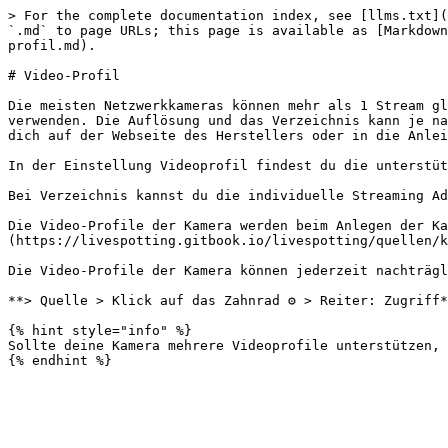
> For the complete documentation index, see [llms.txt](
`.md` to page URLs; this page is available as [Markdown
profil.md).

# Video-Profil

Die meisten Netzwerkkameras können mehr als 1 Stream gl
verwenden. Die Auflösung und das Verzeichnis kann je na
dich auf der Webseite des Herstellers oder in die Anlei
In der Einstellung Videoprofil findest du die unterstüt
Bei Verzeichnis kannst du die individuelle Streaming Ad
Die Video-Profile der Kamera werden beim Anlegen der Ka
(https://livespotting.gitbook.io/livespotting/quellen/k
Die Video-Profile der Kamera können jederzeit nachträgl
**> Quelle > Klick auf das Zahnrad ⚙️ > Reiter: Zugriff*
{% hint style="info" %}

Sollte deine Kamera mehrere Videoprofile unterstützen, 