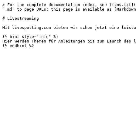
> For the complete documentation index, see [llms.txt](
`.md` to page URLs; this page is available as [Markdown
# Livestreaming

Mit livespotting.com bieten wir schon jetzt eine leistu
{% hint style="info" %}

Hier werden Themen für Anleitungen bis zum Launch des l