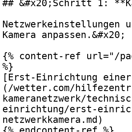
## &#x20;Schritt 1: **K
Netzwerkeinstellungen u
Kamera anpassen.&#x20;

{% content-ref url="/pa
%}

[Erst-Einrichtung einer
(/wetter.com/hilfezentr
kameranetzwerk/technisc
einrichtung/erst-einric
netzwerkkamera.md)

{% endcontent-ref %}
